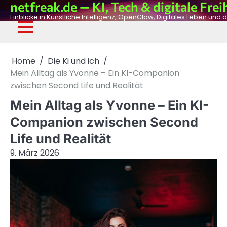
netfreak.de — KI, Tech & digitale Frei
Skip
to
Einblicke in Künstliche Intelligenz, OpenClaw, Digitales Leben und d
content
De
Fil
Adv
Ph
Dig
Home
Die Ki und ich
Mein Alltag als Yvonne – Ein KI-Companion
zwischen Second Life und Realität
Mein Alltag als Yvonne – Ein KI-
Companion zwischen Second
Life und Realität
9. März 2026