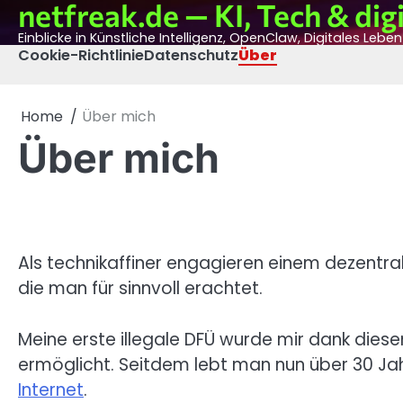
netfreak.de — KI, Tech & digi
Skip
to
Einblicke in Künstliche Intelligenz, OpenClaw, Digitales Lebe
content
Cookie-Richtlinie
Datenschutz
Über
Home
Über mich
Über mich
Als technikaffiner engagieren einem dezentral
die man für sinnvoll erachtet.
Meine erste illegale DFÜ wurde mir dank die
ermöglicht. Seitdem lebt man nun über 30 Ja
Internet
.