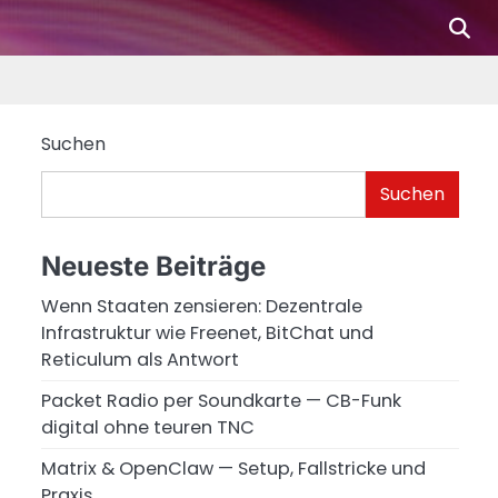
De
Fi
Ad
Ph
Dig
Suchen
Suchen
Neueste Beiträge
Wenn Staaten zensieren: Dezentrale
Infrastruktur wie Freenet, BitChat und
Reticulum als Antwort
Packet Radio per Soundkarte — CB-Funk
digital ohne teuren TNC
Matrix & OpenClaw — Setup, Fallstricke und
Praxis