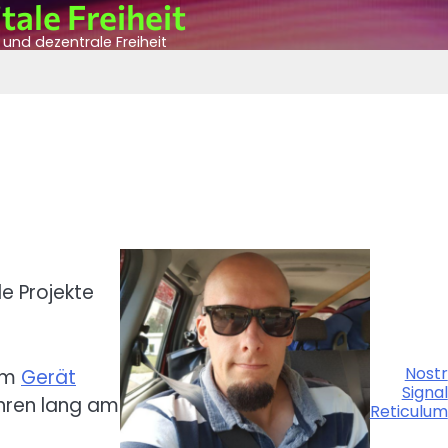
tale Freiheit
n und dezentrale Freiheit
e Projekte
Nostr
sem
Gerät
Signal
hren lang am
Reticulum