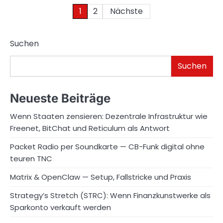
Seitennummerierung
1
2
Nächste
der
Suchen
Beiträge
Suchen
Neueste Beiträge
Wenn Staaten zensieren: Dezentrale Infrastruktur wie
Freenet, BitChat und Reticulum als Antwort
Packet Radio per Soundkarte — CB-Funk digital ohne
teuren TNC
Matrix & OpenClaw — Setup, Fallstricke und Praxis
Strategy’s Stretch (STRC): Wenn Finanzkunstwerke als
Sparkonto verkauft werden