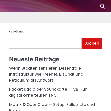
De
Fi
Ad
Ph
Dig
Suchen
Suchen
Neueste Beiträge
Wenn Staaten zensieren: Dezentrale
Infrastruktur wie Freenet, BitChat und
Reticulum als Antwort
Packet Radio per Soundkarte — CB-Funk
digital ohne teuren TNC
Matrix & OpenClaw — Setup, Fallstricke und
Praxis