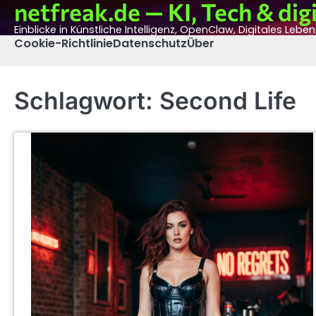
netfreak.de — KI, Tech & digi
Skip
to
Einblicke in Künstliche Intelligenz, OpenClaw, Digitales Lebe
content
Cookie-Richtlinie
Datenschutz
Über
Schlagwort:
Second Life