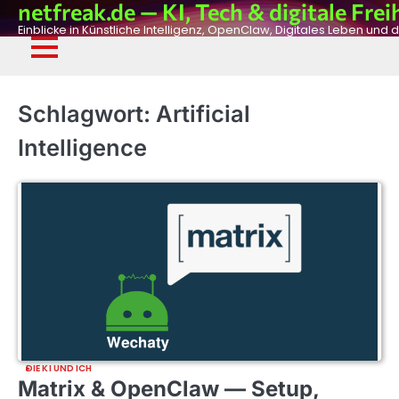
netfreak.de — KI, Tech & digitale Frei
Skip
to
Einblicke in Künstliche Intelligenz, OpenClaw, Digitales Leben und d
content
De
Fil
Adv
Ph
Dig
Schlagwort:
Artificial
Intelligence
DIE KI UND ICH
Matrix & OpenClaw — Setup,