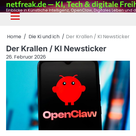
netfreak.de — KI, Tech & digitale Frei
Skip
to
Einblicke in Künstliche Intelligenz, OpenClaw, Digitales Leben und d
content
De
Fil
Adv
Ph
Dig
Home
Die Ki und ich
Der Krallen / KI Newsticker
Der Krallen / KI Newsticker
26. Februar 2026