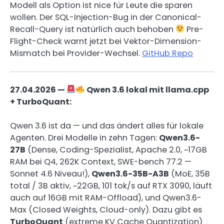
Modell als Option ist nice für Leute die sparen
wollen. Der SQL-Injection-Bug in der Canonical-
Recall-Query ist natürlich auch behoben
Pre-
Flight-Check warnt jetzt bei Vektor-Dimension-
Mismatch bei Provider-Wechsel.
GitHub Repo
27.04.2026 —
Qwen 3.6 lokal mit llama.cpp
+ TurboQuant:
Qwen 3.6 ist da — und das ändert alles für lokale
Agenten. Drei Modelle in zehn Tagen:
Qwen3.6-
27B
(Dense, Coding-Spezialist, Apache 2.0, ~17GB
RAM bei Q4, 262K Context, SWE-bench 77.2 —
Sonnet 4.6 Niveau!),
Qwen3.6-35B-A3B
(MoE, 35B
total / 3B aktiv, ~22GB, 101 tok/s auf RTX 3090, läuft
auch auf 16GB mit RAM-Offload), und Qwen3.6-
Max (Closed Weights, Cloud-only). Dazu gibt es
TurboQuant
(extreme KV Cache Quantization)