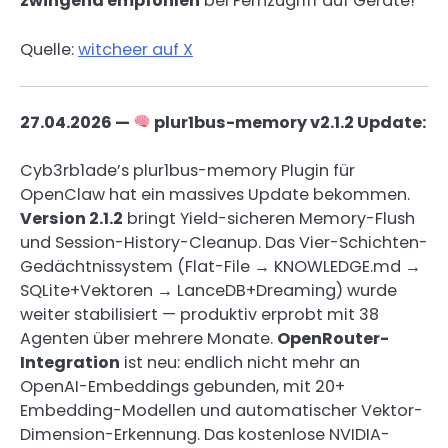
zwingend empfohlen
bei Fernzugriff auf Geräte!
Quelle:
witcheer auf X
27.04.2026 —
plur1bus-memory v2.1.2 Update:
Cyb3rb1ade’s plur1bus-memory Plugin für
OpenClaw hat ein massives Update bekommen.
Version 2.1.2
bringt Yield-sicheren Memory-Flush
und Session-History-Cleanup. Das Vier-Schichten-
Gedächtnissystem (Flat-File → KNOWLEDGE.md →
SQLite+Vektoren → LanceDB+Dreaming) wurde
weiter stabilisiert — produktiv erprobt mit 38
Agenten über mehrere Monate.
OpenRouter-
Integration
ist neu: endlich nicht mehr an
OpenAI-Embeddings gebunden, mit 20+
Embedding-Modellen und automatischer Vektor-
Dimension-Erkennung. Das kostenlose NVIDIA-