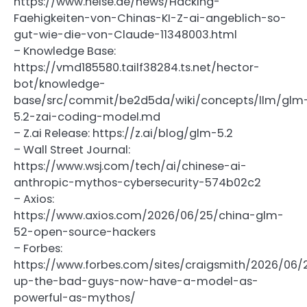
https://www.heise.de/news/Hacking-
Faehigkeiten-von-Chinas-KI-Z-ai-angeblich-so-
gut-wie-die-von-Claude-11348003.html
– Knowledge Base:
https://vmd185580.tailf38284.ts.net/hector-
bot/knowledge-
base/src/commit/be2d5da/wiki/concepts/llm/glm
5.2-zai-coding-model.md
– Z.ai Release: https://z.ai/blog/glm-5.2
– Wall Street Journal:
https://www.wsj.com/tech/ai/chinese-ai-
anthropic-mythos-cybersecurity-574b02c2
– Axios:
https://www.axios.com/2026/06/25/china-glm-
52-open-source-hackers
– Forbes:
https://www.forbes.com/sites/craigsmith/2026/06/
up-the-bad-guys-now-have-a-model-as-
powerful-as-mythos/