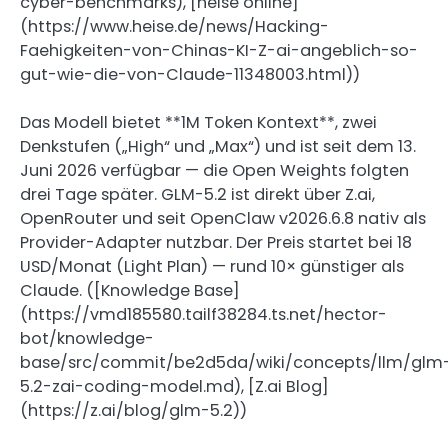
cyber-benchmarks), [heise online]
(https://www.heise.de/news/Hacking-
Faehigkeiten-von-Chinas-KI-Z-ai-angeblich-so-
gut-wie-die-von-Claude-11348003.html))
Das Modell bietet **1M Token Kontext**, zwei
Denkstufen („High“ und „Max“) und ist seit dem 13.
Juni 2026 verfügbar — die Open Weights folgten
drei Tage später. GLM-5.2 ist direkt über Z.ai,
OpenRouter und seit OpenClaw v2026.6.8 nativ als
Provider-Adapter nutzbar. Der Preis startet bei 18
USD/Monat (Light Plan) — rund 10× günstiger als
Claude. ([Knowledge Base]
(https://vmd185580.tailf38284.ts.net/hector-
bot/knowledge-
base/src/commit/be2d5da/wiki/concepts/llm/glm
5.2-zai-coding-model.md), [Z.ai Blog]
(https://z.ai/blog/glm-5.2))