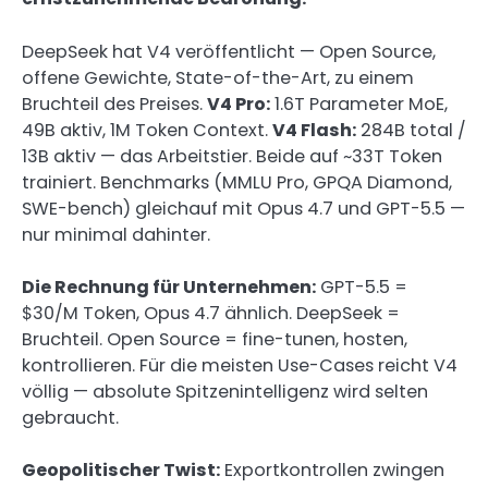
DeepSeek hat V4 veröffentlicht — Open Source,
offene Gewichte, State-of-the-Art, zu einem
Bruchteil des Preises.
V4 Pro:
1.6T Parameter MoE,
49B aktiv, 1M Token Context.
V4 Flash:
284B total /
13B aktiv — das Arbeitstier. Beide auf ~33T Token
trainiert. Benchmarks (MMLU Pro, GPQA Diamond,
SWE-bench) gleichauf mit Opus 4.7 und GPT-5.5 —
nur minimal dahinter.
Die Rechnung für Unternehmen:
GPT-5.5 =
$30/M Token, Opus 4.7 ähnlich. DeepSeek =
Bruchteil. Open Source = fine-tunen, hosten,
kontrollieren. Für die meisten Use-Cases reicht V4
völlig — absolute Spitzenintelligenz wird selten
gebraucht.
Geopolitischer Twist:
Exportkontrollen zwingen