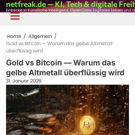
netfreak.de — KI, Tech & digitale Frei
Skip
to
Einblicke in Künstliche Intelligenz, OpenClaw, Digitales Leben und d
content
De
Fil
Adv
Ph
Dig
Home
Allgemein
Gold vs Bitcoin — Warum das gelbe Altmetall
überflüssig wird
Gold vs Bitcoin — Warum das
gelbe Altmetall überflüssig wird
31. Januar 2026