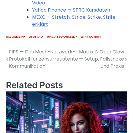
Video
Yahoo Finance — STRC Kursdaten
MEXC — Stretch, Stride, Strike, Strife
erklärt
ALLGEMEIN
DIGITAL
UNCATEGORIZED
WIRTSCHAFT
FIPS — Das Mesh-Netzwerk-
Matrix & OpenClaw
Beitragsnavigation
Protokoll für zensurresistente
— Setup, Fallstricke
Kommunikation
und Praxis
Related Posts