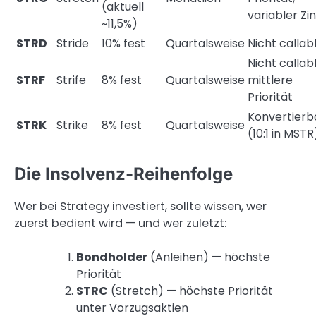
(aktuell
variabler Zi
~11,5%)
STRD
Stride
10% fest
Quartalsweise
Nicht callab
Nicht callabl
STRF
Strife
8% fest
Quartalsweise
mittlere
Priorität
Konvertierb
STRK
Strike
8% fest
Quartalsweise
(10:1 in MSTR
Die Insolvenz-Reihenfolge
Wer bei Strategy investiert, sollte wissen, wer
zuerst bedient wird — und wer zuletzt:
Bondholder
(Anleihen) — höchste
Priorität
STRC
(Stretch) — höchste Priorität
unter Vorzugsaktien