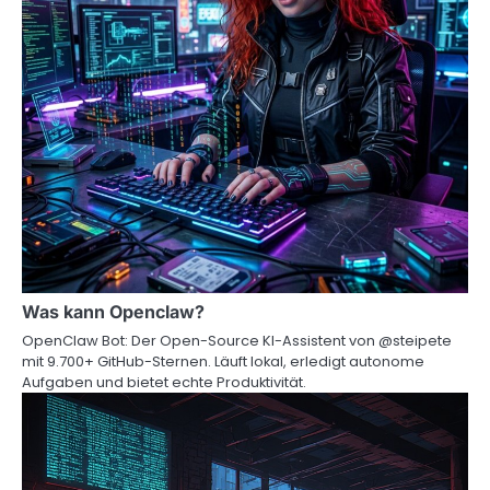
Was kann Openclaw?
OpenClaw Bot: Der Open-Source KI-Assistent von @steipete
mit 9.700+ GitHub-Sternen. Läuft lokal, erledigt autonome
Aufgaben und bietet echte Produktivität.