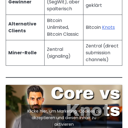
Gewinner
(SegWit), aber
geklärt
spalterisch
Bitcoin
Alternative
Unlimited,
Bitcoin
Knots
Clients
Bitcoin Classic
Zentral (direct
Zentral
Miner-Rolle
submission
(signaling)
channels)
Klicke hier, um Marketing-Cookies zu
akzeptieren und diesen Inhalt zu
aktivieren