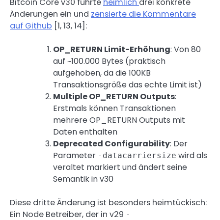
Bitcoin Core v30 führte
heimlich
drei konkrete
Änderungen ein und
zensierte die Kommentare
auf Github
[1, 13, 14]:
OP_RETURN Limit-Erhöhung
: Von 80
auf ~100.000 Bytes (praktisch
aufgehoben, da die 100KB
Transaktionsgröße das echte Limit ist)
Multiple OP_RETURN Outputs
:
Erstmals können Transaktionen
mehrere OP_RETURN Outputs mit
Daten enthalten
Deprecated Configurability
: Der
Parameter
wird als
-datacarriersize
veraltet markiert und ändert seine
Semantik in v30
Diese dritte Änderung ist besonders heimtückisch:
Ein Node Betreiber, der in v29
-