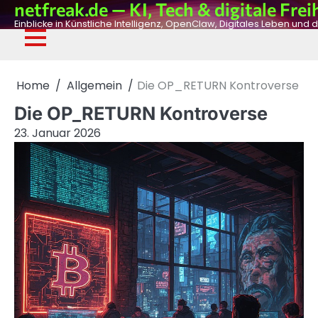
netfreak.de — KI, Tech & digitale Frei
Skip
to
Einblicke in Künstliche Intelligenz, OpenClaw, Digitales Leben und d
content
De
Fil
Adv
Ph
Dig
Home
Allgemein
Die OP_RETURN Kontroverse
Die OP_RETURN Kontroverse
23. Januar 2026