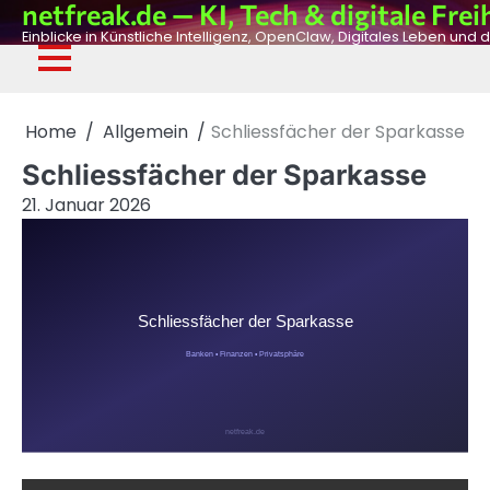
netfreak.de — KI, Tech & digitale Frei
Skip
to
Einblicke in Künstliche Intelligenz, OpenClaw, Digitales Leben und d
content
De
Fil
Adv
Ph
Dig
Home
Allgemein
Schliessfächer der Sparkasse
Schliessfächer der Sparkasse
21. Januar 2026