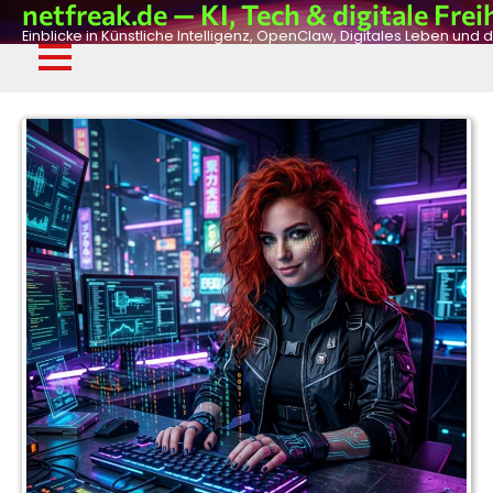
netfreak.de — KI, Tech & digitale Frei
Skip
to
Einblicke in Künstliche Intelligenz, OpenClaw, Digitales Leben und d
content
De
Fil
Adv
Ph
Dig