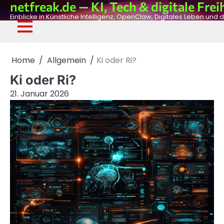
netfreak.de — KI, Tech & digitale Frei
Skip
to
Einblicke in Künstliche Intelligenz, OpenClaw, Digitales Leben und d
content
De
Fil
Adv
Ph
Dig
Home
Allgemein
Ki oder Ri?
Ki oder Ri?
21. Januar 2026