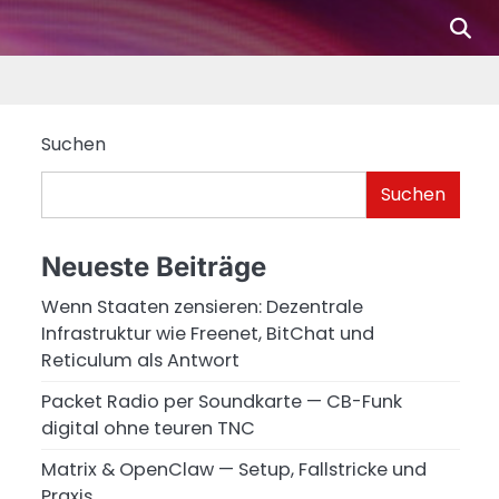
De
Fi
Ad
Ph
Dig
Suchen
Suchen
Neueste Beiträge
Wenn Staaten zensieren: Dezentrale
Infrastruktur wie Freenet, BitChat und
Reticulum als Antwort
Packet Radio per Soundkarte — CB-Funk
digital ohne teuren TNC
Matrix & OpenClaw — Setup, Fallstricke und
Praxis