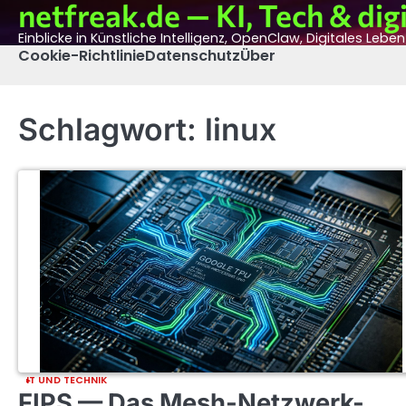
netfreak.de — KI, Tech & digi
Skip
to
Einblicke in Künstliche Intelligenz, OpenClaw, Digitales Lebe
content
Cookie-Richtlinie
Datenschutz
Über
Schlagwort:
linux
IT UND TECHNIK
FIPS — Das Mesh-Netzwerk-